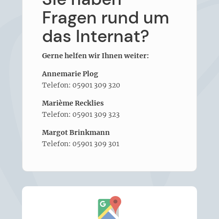
Fragen rund um
das Internat?
Gerne helfen wir Ihnen weiter:
Annemarie Plog
Telefon: 05901 309 320
Marième Recklies
Telefon: 05901 309 323
Margot Brinkmann
Telefon: 05901 309 301
Inhalt
von
Google
Maps